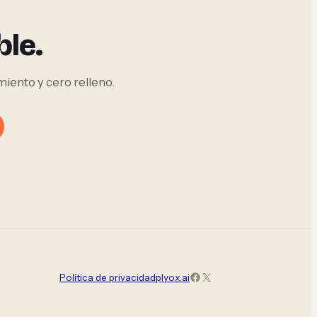
ble.
iento y cero relleno.
Facebook
X (Twitter)
Política de privacidad
plyox.ai