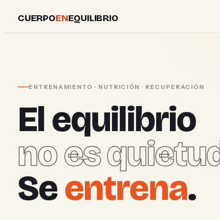
Skip
CUERPO
EN
EQUILIBRIO
to
content
ENTRENAMIENTO · NUTRICIÓN · RECUPERACIÓN
El equilibrio
no es quietud
Se
entrena
.