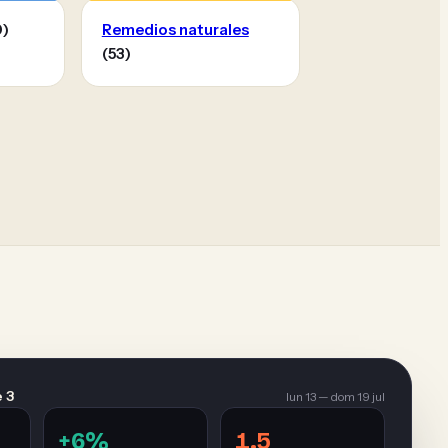
)
Remedios naturales
(53)
 3
lun 13 — dom 19 jul
+6%
1.5