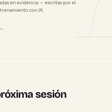
adas en evidencia — escritas por el
ntrenamiento con IA.
tro
 próxima sesión