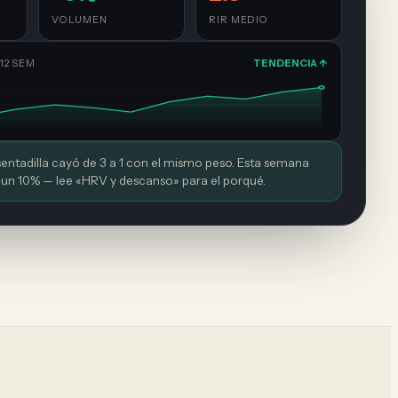
VOLUMEN
RIR MEDIO
12 SEM
TENDENCIA ↑
sentadilla cayó de 3 a 1 con el mismo peso. Esta semana
n 10% — lee «HRV y descanso» para el porqué.