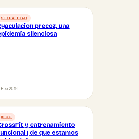
SEXUALIDAD
Eyaculacion precoz, una
epidemia silenciosa
 Feb 2018
BLOG
CrossFit y entrenamiento
funcional | de que estamos