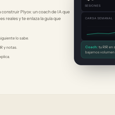
SESIONES
construir Plyox: un coach de IA que
s reales y te enlaza la guía que
CARGA SEMANAL · 
siguiente lo sabe.
R y notas.
Coach:
tu RIR en 
bajamos volumen u
plica.