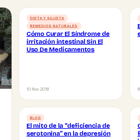
DIETA Y SILUETA
REMEDIOS NATURALES
Cómo Curar El Síndrome de
irritación intestinal Sin El
Uso De Medicamentos
10 Nov 2018
8
BLOG
El mito de la “deficiencia de
serotonina” en la depresión