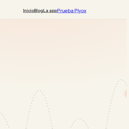
Prueba Plyox
Inicio
Blog
La app