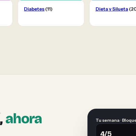
Diabetes
(11)
Dieta y Silueta
(20
,
ahora
Tu semana · Bloque
4/5