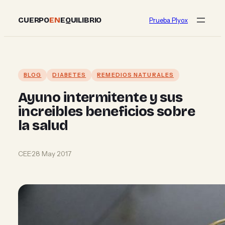
Skip
CUERPO
EN
EQUILIBRIO
Prueba Plyox
to
content
BLOG
DIABETES
REMEDIOS NATURALES
Ayuno intermitente y sus
increibles beneficios sobre
la salud
CEE
·
28 May 2017