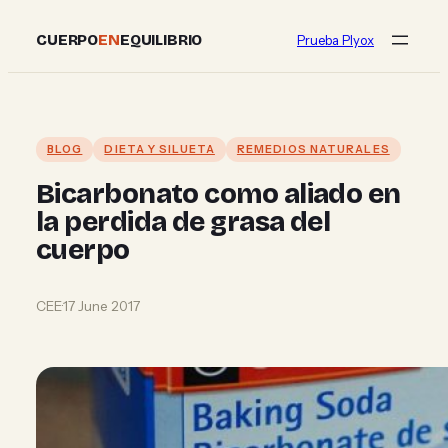
Skip
CUERPO
EN
EQUILIBRIO
Prueba Plyox
to
content
BLOG
DIETA Y SILUETA
REMEDIOS NATURALES
Bicarbonato como aliado en
la perdida de grasa del
cuerpo
CEE
·
17 June 2017