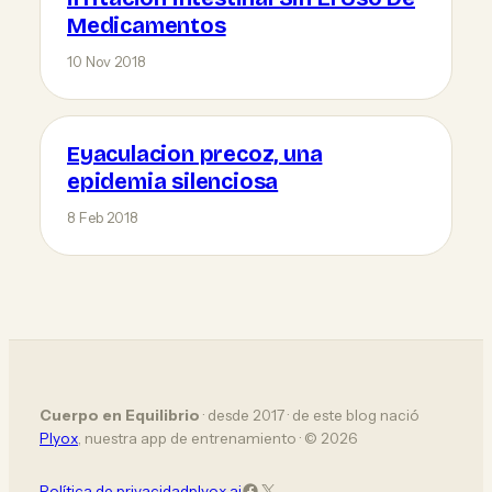
Medicamentos
10 Nov 2018
Eyaculacion precoz, una
epidemia silenciosa
8 Feb 2018
Cuerpo en Equilibrio
· desde 2017 · de este blog nació
Plyox
, nuestra app de entrenamiento · © 2026
Facebook
X (Twitter)
Política de privacidad
plyox.ai