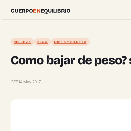
Skip
CUERPO
EN
EQUILIBRIO
to
content
BELLEZA
BLOG
DIETA Y SILUETA
Como bajar de peso? s
CEE
·
14 May 2017