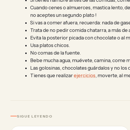
Si tienes hambre antes de las comidas, come u
Cuando cenes o almuerces, mastica lento, des
no aceptes un segundo plato !
Si vas a comer afuera, recuerda: nada de gas
Trata de no pedir comida chatarra, a más de 
Evita la posterior picada con chocolate o al 
Usa platos chicos.
No comas de la fuente.
Bebe mucha agua, muévete, camina, come mucha 
Las golosinas, chocolates guárdalos y no los 
Tienes que realizar
ejercicios
, moverte, al m
SIGUE LEYENDO