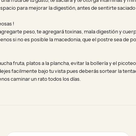
na fruta de tu gusto, te saciará y te otorga vitaminas y min
pacio para mejorar la digestión, antes de sentirte saciado
eosas !
agregarte peso, te agregará toxinas, mala digestión y cuer
menos si no es posible la macedonia, que el postre sea de p
fruta, platos a la plancha, evitar la bollería y el picoteo
dejes facilmente bajo tu vista pues deberás sortear la tent
enos caminar un rato todos los días.