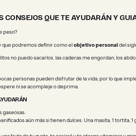
S CONSEJOS QUE TE AYUDARÁN Y GUIA
de peso?
 y que podremos definir como el
objetivo personal
del sigl
ollitos no puedo sacarlos, las caderas me engordan, los ab
pocas personas pueden disfrutar de la vida, por lo que i
sespere ni se acompleje o deprima.
 AYUDARÁN
s gaseosas.
anificados aún más si tienen dulces. Una masita, 1 tortita, 1