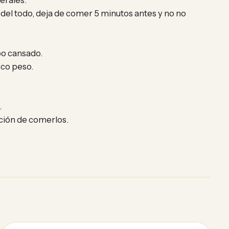
erales.
 del todo, deja de comer 5 minutos antes y no no
po cansado.
oco peso.
.
ación de comerlos.