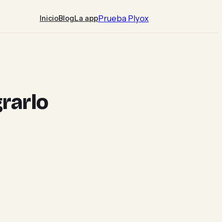
Prueba Plyox
Inicio
Blog
La app
rarlo