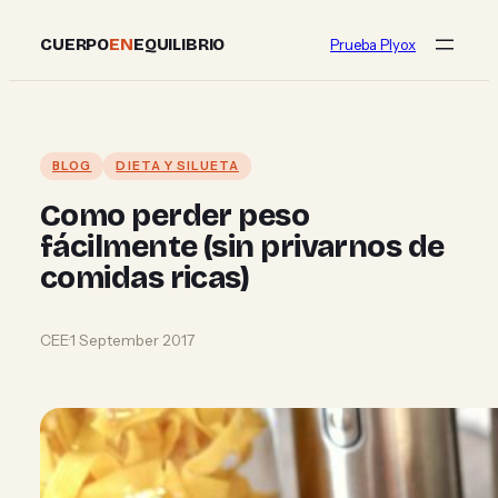
Skip
CUERPO
EN
EQUILIBRIO
Prueba Plyox
to
content
BLOG
DIETA Y SILUETA
Como perder peso
fácilmente (sin privarnos de
comidas ricas)
CEE
·
1 September 2017