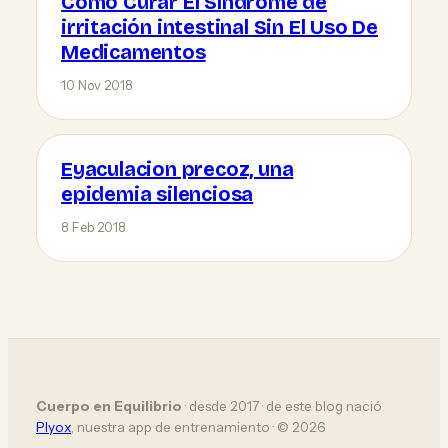
Cómo Curar El Síndrome de
irritación intestinal Sin El Uso De
Medicamentos
10 Nov 2018
Eyaculacion precoz, una
epidemia silenciosa
8 Feb 2018
Cuerpo en Equilibrio
· desde 2017 · de este blog nació
Plyox
, nuestra app de entrenamiento · © 2026