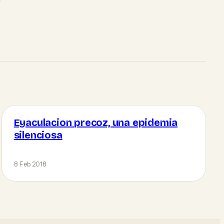
Eyaculacion precoz, una epidemia
silenciosa
8 Feb 2018