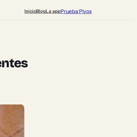
Prueba Plyox
Inicio
Blog
La app
entes