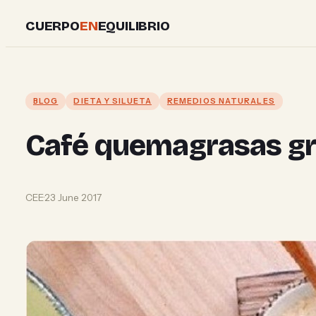
Skip
CUERPO
EN
EQUILIBRIO
to
content
BLOG
DIETA Y SILUETA
REMEDIOS NATURALES
Café quemagrasas gra
CEE
·
23 June 2017