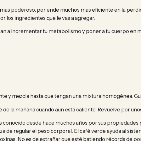
mas poderoso, por ende muchos mas eficiente en la perdid
or los ingredientes que le vas a agregar.
, van a incrementar tu metabolismo y poner a tu cuerpo e
nte y mezcla hasta que tengan una mixtura homogénea. Guár
é de la mañana cuando aún está caliente. Revuelve por unos
es conocido desde hace muchos años por sus propiedades par
a de regular el peso corporal. El café verde ayuda al sistem
oxinas. No es de extrañar que esté batiendo récords de po