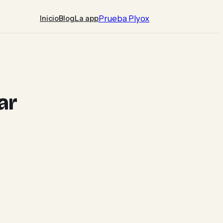
Prueba Plyox
Inicio
Blog
La app
ar