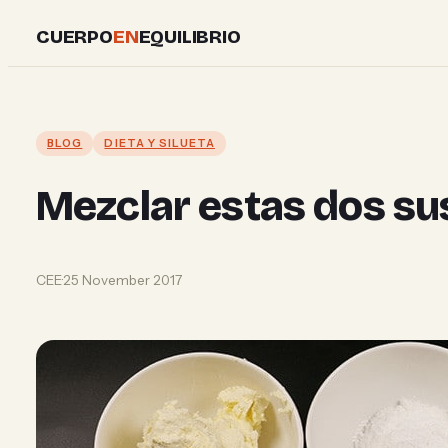
Skip
CUERPO
EN
EQUILIBRIO
to
content
BLOG
DIETA Y SILUETA
Mezclar estas dos su
CEE
·
25 November 2017