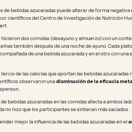
de bebidas azucaradas puede alterar de forma negativa e
por científicos del Centro de Investigación de Nutrición Hu
ert.
, hicieron dos comidas (desayuno y almuerzo) con un cont
teínas también después de una noche de ayuno. Cada plato 
acompañada de una bebida azucarada y en el otro con una sin 
n tercio de las calorías que aportan las bebidas azucarada
ientíficos observaron una
disminución de la eficacia met
asperson.
de bebidas azucaradas en las comidas afecta a ambos lados
da no hizo que los participantes se sintieran más saciados.
ender mejor la influencia de las bebidas azucaradas en el
a