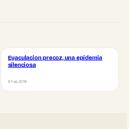
Eyaculacion precoz, una epidemia
silenciosa
8 Feb 2018