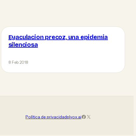
Eyaculacion precoz, una epidemia
silenciosa
8 Feb 2018
Facebook
X (Twitter)
Política de privacidad
plyox.ai