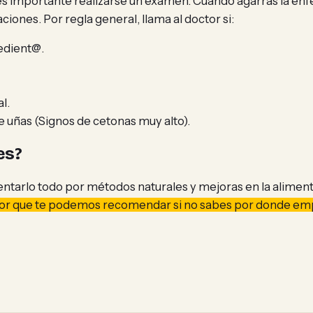
 es importante realizarse un examen. Cuando agarras la en
iones. Por regla general, llama al doctor si:
sedient@.
l.
uñas (Signos de cetonas muy alto).
es?
tarlo todo por métodos naturales y mejoras en la alimenta
or que te podemos recomendar si no sabes por donde empe