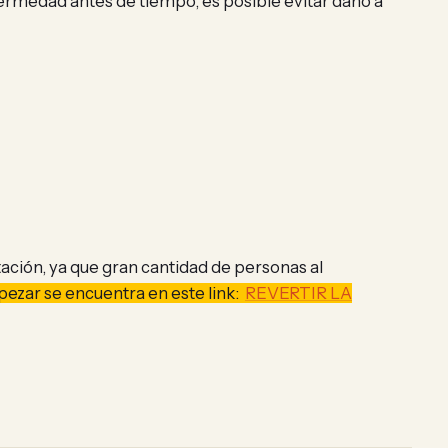
fermedad antes de tiempo, es posible evitar daño a
ción, ya que gran cantidad de personas al
zar se encuentra en este link:
REVERTIR LA