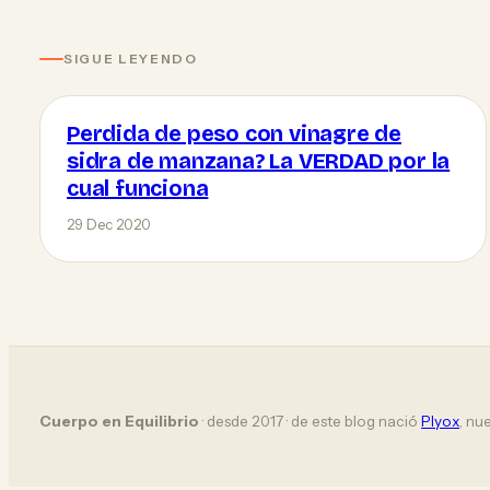
SIGUE LEYENDO
Perdida de peso con vinagre de
sidra de manzana? La VERDAD por la
cual funciona
29 Dec 2020
Cuerpo en Equilibrio
· desde 2017 · de este blog nació
Plyox
, nu