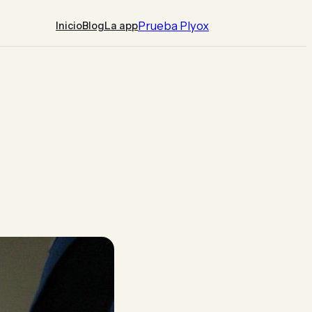
Prueba Plyox
Inicio
Blog
La app