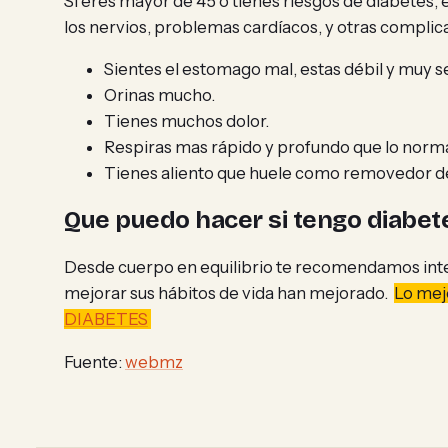
Si eres mayor de 45 o tienes riesgos de diabetes,
los nervios, problemas cardíacos, y otras complicac
Sientes el estomago mal, estas débil y muy 
Orinas mucho.
Tienes muchos dolor.
Respiras mas rápido y profundo que lo norma
Tienes aliento que huele como removedor de 
Que puedo hacer si tengo diabet
Desde cuerpo en equilibrio te recomendamos inten
mejorar sus hábitos de vida han mejorado.
Lo mej
DIABETES
Fuente:
webmz