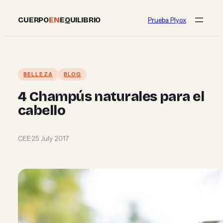
Skip
CUERPO
EN
EQUILIBRIO
Prueba Plyox
to
content
BELLEZA
BLOG
4 Champús naturales para el
cabello
CEE
·
25 July 2017