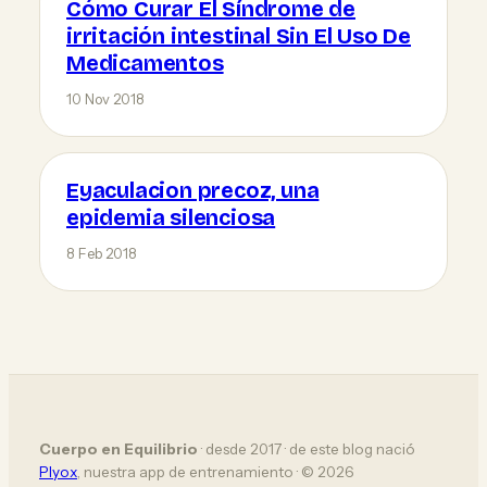
Cómo Curar El Síndrome de
irritación intestinal Sin El Uso De
Medicamentos
10 Nov 2018
Eyaculacion precoz, una
epidemia silenciosa
8 Feb 2018
Cuerpo en Equilibrio
· desde 2017 · de este blog nació
Plyox
, nuestra app de entrenamiento · © 2026