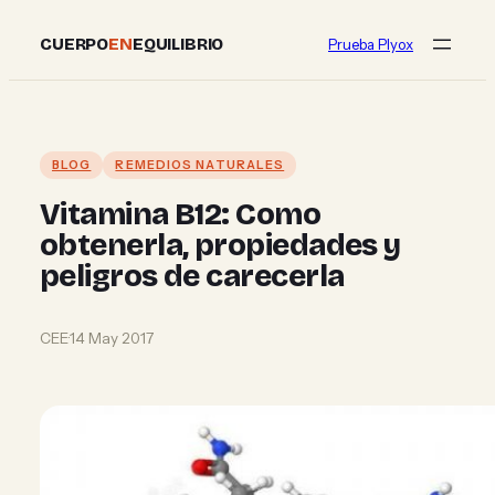
Skip
CUERPO
EN
EQUILIBRIO
Prueba Plyox
to
content
BLOG
REMEDIOS NATURALES
Vitamina B12: Como
obtenerla, propiedades y
peligros de carecerla
CEE
·
14 May 2017